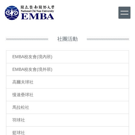
跳
到
主
要
內
容
社團活動
區
EMBA校友會(境內班)
EMBA校友會(境外班)
高爾夫球社
慢速壘球社
馬拉松社
羽球社
籃球社