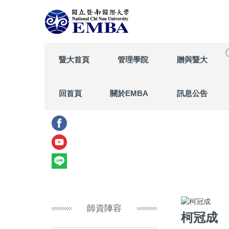
跳
到
主
要
內
暨大首頁
管理學院
贈與暨大
容
區
回首頁
關於EMBA
訊息公告
師資陣容
柯冠成