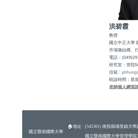
洪碧霞
教授
國立中正大學 
市場微結構、
電話：(049)2910
研究室：管院50
信箱：
phhung
晤談時間：星期二 
老師個人網頁
🏠地址 : (545301) 南投縣埔里鎮大學
國立暨南國際大學
國立暨南國際大學管理學院35