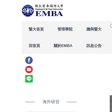
跳
到
主
要
內
暨大首頁
管理學院
贈與暨大
容
區
回首頁
關於EMBA
訊息公告
海外研習