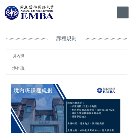
跳
到
主
要
內
容
課程規劃
區
境內班
境外班