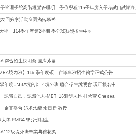
學管理學院高階經營管理碩士學位學程115學年度入學考試口試順序
校友回娘家活動🌸圓滿落幕🌟
大學｜114學年度第2學期 學分班熱烈招生中✨
MBA 聯合招生說明會 圓滿落幕
MBA境內班】115 學年度碩士在職專班招生簡章正式公告
 學年度EMBA境內班 × 境外班 聯合招生說明會 現正報名中
認識自己，認識他人-MBTI 16類型人格 杜承萱 Chelsea
｜金實整合 追求永續 佘日新 教授
際大學 EMBA 學分班招生
MBA112級境外班畢業典禮花絮