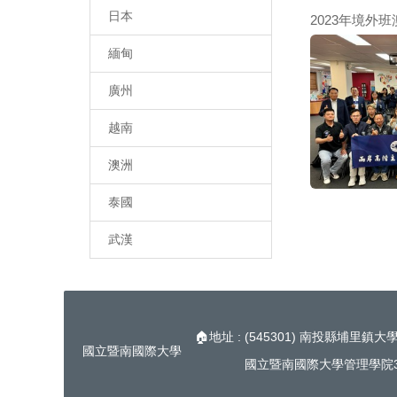
日本
2023年境外班
緬甸
廣州
越南
澳洲
泰國
武漢
🏠地址 : (545301) 南投縣埔里鎮大
國立暨南國際大學
國立暨南國際大學管理學院3