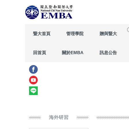
跳
到
主
要
內
暨大首頁
管理學院
贈與暨大
容
區
回首頁
關於EMBA
訊息公告
海外研習