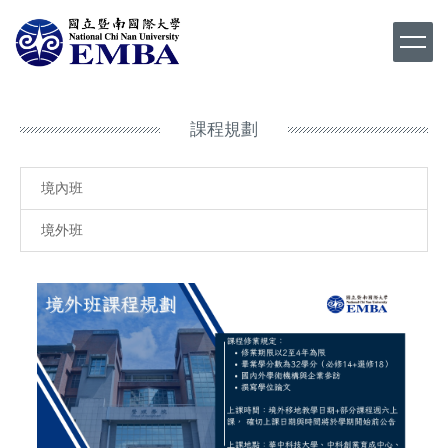
跳
到
主
要
內
容
課程規劃
區
境內班
境外班