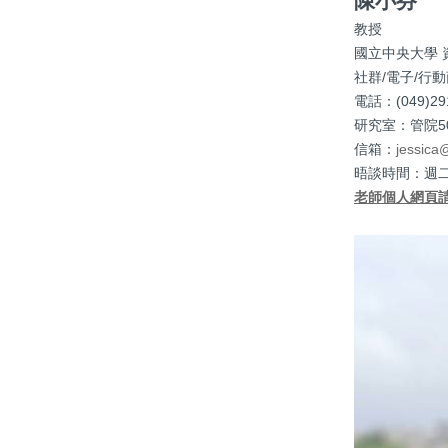
陳小芬
教授
國立中央大學
社群/電子/行
電話：(049)2910
研究室：管院50
信箱：
jessica
晤談時間：週二 10
老師個人網頁