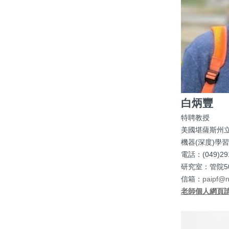
白炳豐
特聘教授
美國堪薩斯州
機器(深度)學
電話：(049)2910
研究室：管院50
信箱：
paipf@n
老師個人網頁