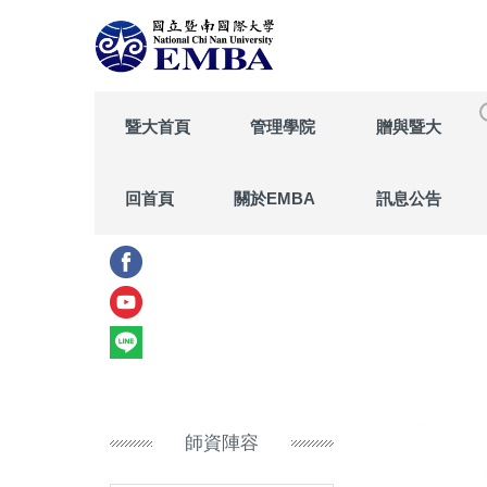
跳
到
主
要
內
暨大首頁
管理學院
贈與暨大
容
區
回首頁
關於EMBA
訊息公告
師資陣容