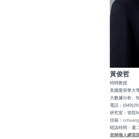
黃俊哲
特聘教授
美國愛荷華大學
大數據分析、
電話：(049)2910
研究室：管院50
信箱：
cchuan
晤談時間：週二 1
老師個人網頁